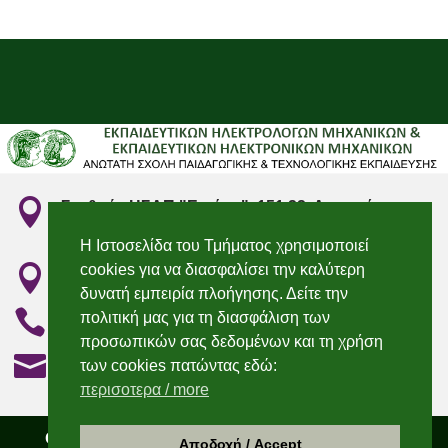

Σταθμός ΗΣΑΠ "Ειρήνη", 151 22, Αμαρούσιο
Αττικής
Η Ιστοσελίδα του Τμήματος χρησιμοποιεί
cookies για να διασφαλίσει την καλύτερη

"Irini" Metro station, 151 22, Marousi, Attiki
δυνατή εμπειρία πλοήγησης. Δείτε την

210 2896736 & 210 2896750
πολιτική μας για τη διασφάλιση των
προσωπικών σας δεδομένων και τη χρήση

elecengedu@aspete.gr
των cookies πατώντας εδώ:
περισοτερα / more
Copyright 2021 – Τμήμα Εκπαιδευτικών
Αποδοχή / Accept