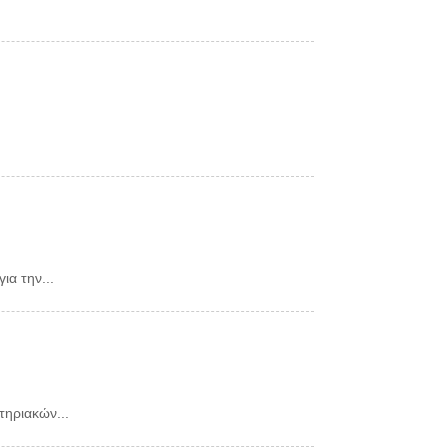
α την...
ηριακών...