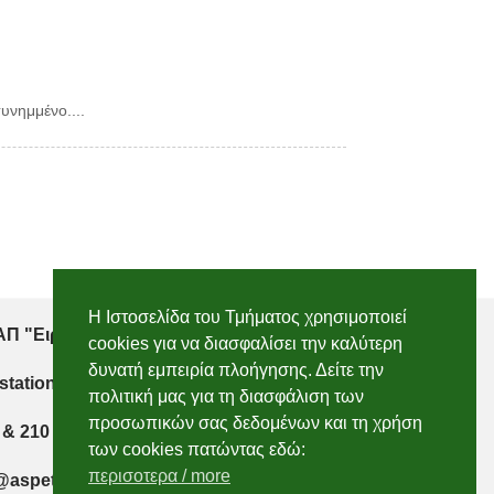
υνημμένο....
Η Ιστοσελίδα του Τμήματος χρησιμοποιεί
Π "Ειρήνη", 151 22, Αμαρούσιο Αττικής
cookies για να διασφαλίσει την καλύτερη
δυνατή εμπειρία πλοήγησης. Δείτε την
 station, 151 22, Marousi, Attiki
πολιτική μας για τη διασφάλιση των
προσωπικών σας δεδομένων και τη χρήση
 & 210 2896750
των cookies πατώντας εδώ:
περισοτερα / more
@aspete.gr