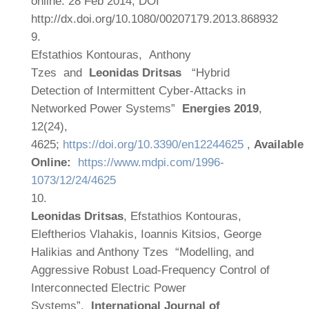
online: 28 Feb 2014, DOI
http://dx.doi.org/10.1080/00207179.2013.868932
Efstathios Kontouras, Anthony
Tzes and
Leonidas Dritsas
“Hybrid
Detection of Intermittent Cyber-Attacks in
Networked Power Systems”
Energies 2019
,
12(24),
4625;
https://doi.org/10.3390/en12244625
,
Available
Online:
https://www.mdpi.com/1996-
1073/12/24/4625
Leonidas Dritsas
, Efstathios Kontouras,
Eleftherios Vlahakis, Ioannis Kitsios, George
Halikias and Anthony Tzes “Modelling, and
Aggressive Robust Load-Frequency Control of
Ιnterconnected Electric Power
Systems”,
International Journal of