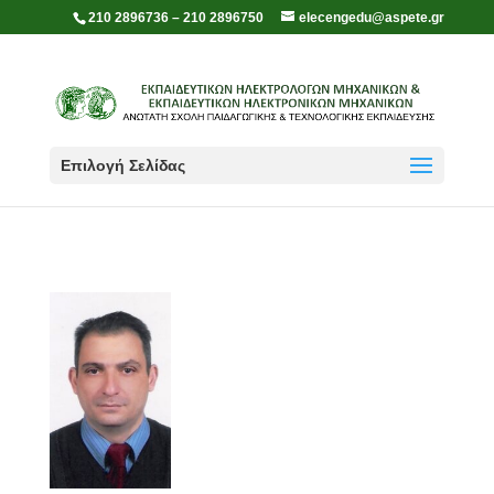
210 2896736 – 210 2896750
elecengedu@aspete.gr
Επιλογή Σελίδας