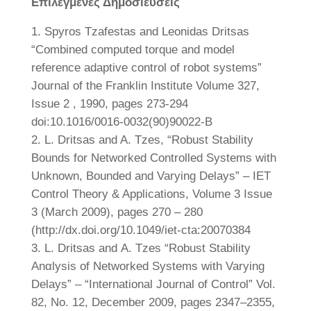
Επιλεγμένες Δημοσιεύσεις
Spyros Tzafestas and Leonidas Dritsas
“Combined computed torque and model
reference adaptive control of robot systems”
Journal of the Franklin Institute Volume 327,
Issue 2 , 1990, pages 273-294
doi:10.1016/0016-0032(90)90022-B
L. Dritsas and A. Tzes, “Robust Stability
Bounds for Networked Controlled Systems with
Unknown, Bounded and Varying Delays” – IET
Control Theory & Applications, Volume 3 Issue
3 (March 2009), pages 270 – 280
(http://dx.doi.org/10.1049/iet-cta:20070384
L. Dritsas and Α. Tzes “Robust Stability
Αnαlysis οf Networked Systems with Varying
Delays” – “International Jοurnal οf Contrοl” Vol.
82, No. 12, December 2009, pages 2347–2355,