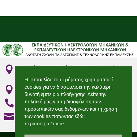

Σταθμός ΗΣΑΠ "Ειρήνη", 151 22, Αμαρούσιο
Αττικής
Η Ιστοσελίδα του Τμήματος χρησιμοποιεί
cookies για να διασφαλίσει την καλύτερη

"Irini" Metro station, 151 22, Marousi, Attiki
δυνατή εμπειρία πλοήγησης. Δείτε την

210 2896736 & 210 2896750
πολιτική μας για τη διασφάλιση των
προσωπικών σας δεδομένων και τη χρήση

elecengedu@aspete.gr
των cookies πατώντας εδώ:
περισοτερα / more