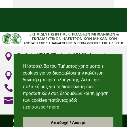

Σταθμός ΗΣΑΠ "Ειρήνη", 151 22, Αμαρούσιο
Αττικής
Η Ιστοσελίδα του Τμήματος χρησιμοποιεί
cookies για να διασφαλίσει την καλύτερη

"Irini" Metro station, 151 22, Marousi, Attiki
δυνατή εμπειρία πλοήγησης. Δείτε την

210 2896736 & 210 2896750
πολιτική μας για τη διασφάλιση των
προσωπικών σας δεδομένων και τη χρήση

elecengedu@aspete.gr
των cookies πατώντας εδώ:
περισοτερα / more
Copyright 2021 – Τμήμα Εκπαιδευτικών
Αποδοχή / Accept