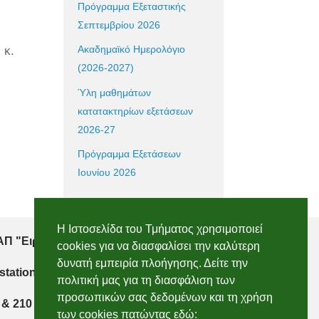
Πρόγραμμα Εξεταστικής
Σεπτεμβρίου 2026
Ακαδημαϊκό Ημερολόγιο
 κ.
(2026-2027)
Ύλη μαθημάτων
κατατακτηρίων εξετάσεων
2026-27
Πρόγραμμα Εξετάσεων
Ιουνίου 2026
Η Ιστοσελίδα του Τμήματος χρησιμοποιεί
Π "Ειρήνη", 151 22, Αμαρούσιο Αττικής
cookies για να διασφαλίσει την καλύτερη
δυνατή εμπειρία πλοήγησης. Δείτε την
 station, 151 22, Marousi, Attiki
πολιτική μας για τη διασφάλιση των
προσωπικών σας δεδομένων και τη χρήση
 & 210 2896750
των cookies πατώντας εδώ: