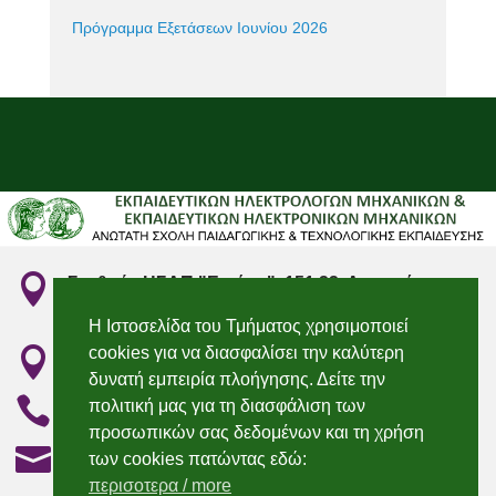
Πρόγραμμα Εξετάσεων Ιουνίου 2026

Σταθμός ΗΣΑΠ "Ειρήνη", 151 22, Αμαρούσιο
Αττικής
Η Ιστοσελίδα του Τμήματος χρησιμοποιεί
cookies για να διασφαλίσει την καλύτερη

"Irini" Metro station, 151 22, Marousi, Attiki
δυνατή εμπειρία πλοήγησης. Δείτε την

210 2896736 & 210 2896750
πολιτική μας για τη διασφάλιση των
προσωπικών σας δεδομένων και τη χρήση

elecengedu@aspete.gr
των cookies πατώντας εδώ:
περισοτερα / more