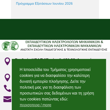
Πρόγραμμα Εξετάσεων Ιουνίου 2026

Σταθμός ΗΣΑΠ "Ειρήνη", 151 22, Αμαρούσιο
Αττικής
Η Ιστοσελίδα του Τμήματος χρησιμοποιεί
cookies για να διασφαλίσει την καλύτερη

"Irini" Metro station, 151 22, Marousi, Attiki
δυνατή εμπειρία πλοήγησης. Δείτε την

210 2896736 & 210 2896750
πολιτική μας για τη διασφάλιση των
προσωπικών σας δεδομένων και τη χρήση

elecengedu@aspete.gr
των cookies πατώντας εδώ:
περισοτερα / more