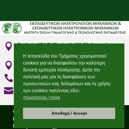

Σταθμός ΗΣΑΠ "Ειρήνη", 151 22, Αμαρούσιο
Αττικής
Η Ιστοσελίδα του Τμήματος χρησιμοποιεί
cookies για να διασφαλίσει την καλύτερη

"Irini" Metro station, 151 22, Marousi, Attiki
δυνατή εμπειρία πλοήγησης. Δείτε την

210 2896736 & 210 2896750
πολιτική μας για τη διασφάλιση των
προσωπικών σας δεδομένων και τη χρήση

elecengedu@aspete.gr
των cookies πατώντας εδώ:
περισοτερα / more
Copyright 2021 – Τμήμα Εκπαιδευτικών
Αποδοχή / Accept
Ηλεκτρολόγων & Εκπαιδευτικών
Ηλεκτρονικών Μηχανικών – ΑΣΠΑΙΤΕ