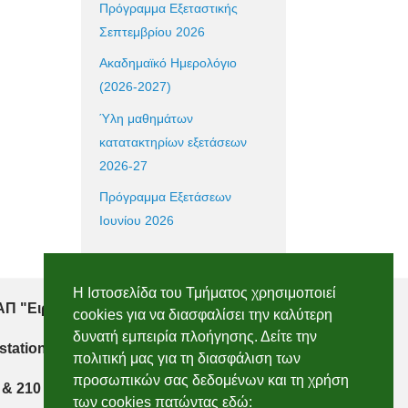
Πρόγραμμα Εξεταστικής
Σεπτεμβρίου 2026
Ακαδημαϊκό Ημερολόγιο
(2026-2027)
Ύλη μαθημάτων
κατατακτηρίων εξετάσεων
2026-27
Πρόγραμμα Εξετάσεων
Ιουνίου 2026
Η Ιστοσελίδα του Τμήματος χρησιμοποιεί
Π "Ειρήνη", 151 22, Αμαρούσιο Αττικής
cookies για να διασφαλίσει την καλύτερη
δυνατή εμπειρία πλοήγησης. Δείτε την
 station, 151 22, Marousi, Attiki
πολιτική μας για τη διασφάλιση των
προσωπικών σας δεδομένων και τη χρήση
 & 210 2896750
των cookies πατώντας εδώ: