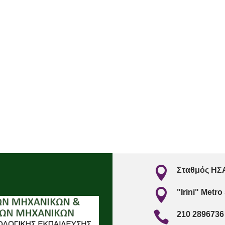

Σταθμός ΗΣΑ

"Irini" Metro

210 2896736