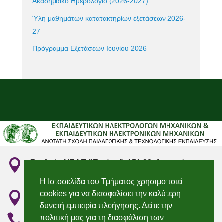
Ακαδημαϊκό Ημερολόγιο (2026-2027)
Ύλη μαθημάτων κατατακτηρίων εξετάσεων 2026-
27
Πρόγραμμα Εξετάσεων Ιουνίου 2026

Σταθμός ΗΣΑΠ "Ειρήνη", 151 22, Αμαρούσιο
Αττικής
Η Ιστοσελίδα του Τμήματος χρησιμοποιεί
cookies για να διασφαλίσει την καλύτερη

"Irini" Metro station, 151 22, Marousi, Attiki
δυνατή εμπειρία πλοήγησης. Δείτε την

210 2896736 & 210 2896750
πολιτική μας για τη διασφάλιση των