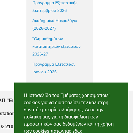
Πρόγραμμα Εξεταστικής
Σεπτεμβρίου 2026
Ακαδημαϊκό Ημερολόγιο
(2026-2027)
Ύλη μαθημάτων
κατατακτηρίων εξετάσεων
2026-27
Πρόγραμμα Εξετάσεων
Ιουνίου 2026
Η Ιστοσελίδα του Τμήματος χρησιμοποιεί
Π "Ειρήνη", 151 22, Αμαρούσιο Αττικής
cookies για να διασφαλίσει την καλύτερη
δυνατή εμπειρία πλοήγησης. Δείτε την
 station, 151 22, Marousi, Attiki
πολιτική μας για τη διασφάλιση των
προσωπικών σας δεδομένων και τη χρήση
 & 210 2896750
των cookies πατώντας εδώ: