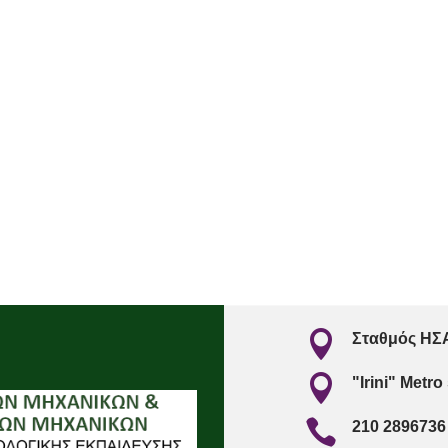

Σταθμός ΗΣΑ

"Irini" Metro

210 2896736