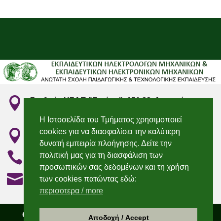

Σταθμός ΗΣΑΠ "Ειρήνη", 151 22, Αμαρούσιο
Αττικής
Η Ιστοσελίδα του Τμήματος χρησιμοποιεί
cookies για να διασφαλίσει την καλύτερη

"Irini" Metro station, 151 22, Marousi, Attiki
δυνατή εμπειρία πλοήγησης. Δείτε την

210 2896736 & 210 2896750
πολιτική μας για τη διασφάλιση των
προσωπικών σας δεδομένων και τη χρήση

elecengedu@aspete.gr
των cookies πατώντας εδώ:
περισοτερα / more
Copyright 2021 – Τμήμα Εκπαιδευτικών
Αποδοχή / Accept