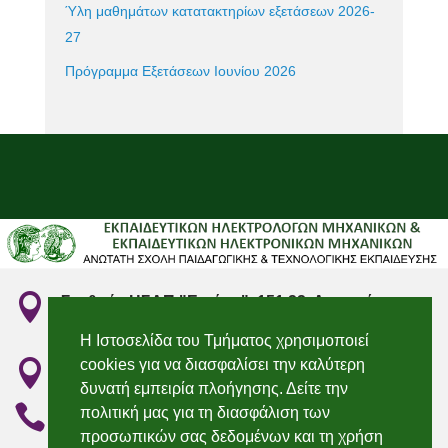
Ύλη μαθημάτων κατατακτηρίων εξετάσεων 2026-
27
Πρόγραμμα Εξετάσεων Ιουνίου 2026

Σταθμός ΗΣΑΠ "Ειρήνη", 151 22, Αμαρούσιο
Αττικής
Η Ιστοσελίδα του Τμήματος χρησιμοποιεί
cookies για να διασφαλίσει την καλύτερη

"Irini" Metro station, 151 22, Marousi, Attiki
δυνατή εμπειρία πλοήγησης. Δείτε την

210 2896736 & 210 2896750
πολιτική μας για τη διασφάλιση των
προσωπικών σας δεδομένων και τη χρήση