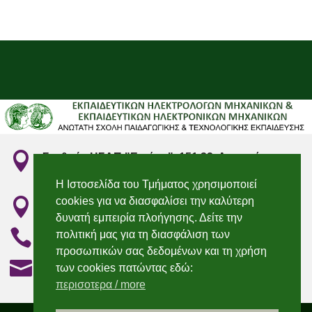

Σταθμός ΗΣΑΠ "Ειρήνη", 151 22, Αμαρούσιο
Αττικής
Η Ιστοσελίδα του Τμήματος χρησιμοποιεί
cookies για να διασφαλίσει την καλύτερη

"Irini" Metro station, 151 22, Marousi, Attiki
δυνατή εμπειρία πλοήγησης. Δείτε την

210 2896736 & 210 2896750
πολιτική μας για τη διασφάλιση των
προσωπικών σας δεδομένων και τη χρήση

elecengedu@aspete.gr
των cookies πατώντας εδώ:
περισοτερα / more